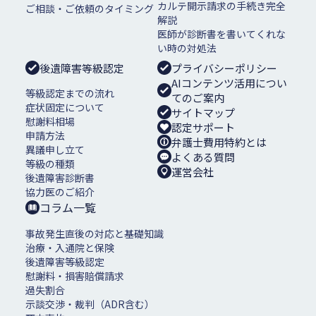
カルテ開示請求の手続き完全
ご相談・ご依頼のタイミング
解説
医師が診断書を書いてくれな
い時の対処法
後遺障害等級認定
プライバシーポリシー
AIコンテンツ活用につい
等級認定までの流れ
てのご案内
症状固定について
サイトマップ
慰謝料相場
認定サポート
申請方法
弁護士費用特約とは
異議申し立て
よくある質問
等級の種類
運営会社
後遺障害診断書
協力医のご紹介
コラム一覧
事故発生直後の対応と基礎知識
治療・入通院と保険
後遺障害等級認定
慰謝料・損害賠償請求
過失割合
示談交渉・裁判（ADR含む）