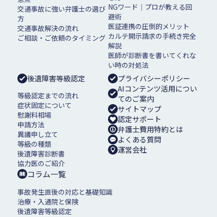
NGワード｜プロが教える回
交通事故に強い弁護士の選び
避術
方
医証連携の圧倒的メリット
交通事故解決の流れ
カルテ開示請求の手続き完全
ご相談・ご依頼のタイミング
解説
医師が診断書を書いてくれな
い時の対処法
後遺障害等級認定
プライバシーポリシー
AIコンテンツ活用につい
等級認定までの流れ
てのご案内
症状固定について
サイトマップ
慰謝料相場
認定サポート
申請方法
弁護士費用特約とは
異議申し立て
よくある質問
等級の種類
運営会社
後遺障害診断書
協力医のご紹介
コラム一覧
事故発生直後の対応と基礎知識
治療・入通院と保険
後遺障害等級認定