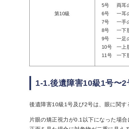
5号
両耳
第10級
6号
一耳
7号
一手
8号
一下
9号
一足
10号
一上
11号
一下
1-1.後遺障害10級1号〜2
後遺障害10級1号及び2号は、眼に関
片眼の矯正視力が0.1以下になった場