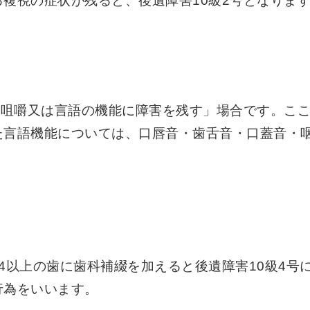
複視の症状が残ると、後遺障害10級2号となりま
「咀嚼又は言語の機能に障害を残す」場合です。こ
た言語機能については、口唇音・歯舌音・口蓋音・咽
4以上の歯に歯科補綴を加えると後遺障害10級4号
行為をいいます。