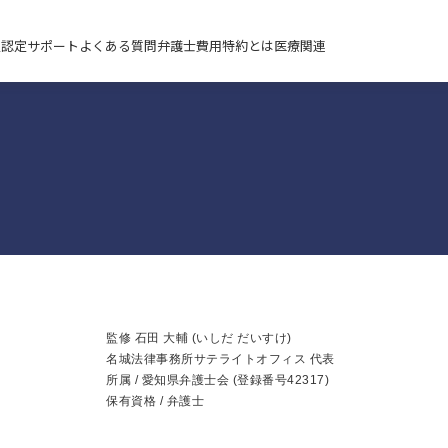
定
認定サポート
よくある質問
弁護士費用特約とは
医療関連
監修
石田 大輔 (いしだ だいすけ)
名城法律事務所サテライトオフィス 代表
所属 /
愛知県弁護士会
(登録番号42317)
保有資格 / 弁護士