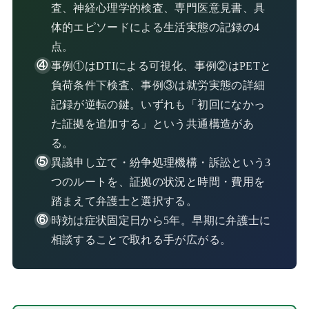
査、神経心理学的検査、専門医意見書、具
体的エピソードによる生活実態の記録の4
点。
事例①はDTIによる可視化、事例②はPETと
負荷条件下検査、事例③は就労実態の詳細
記録が逆転の鍵。いずれも「初回になかっ
た証拠を追加する」という共通構造があ
る。
異議申し立て・紛争処理機構・訴訟という3
つのルートを、証拠の状況と時間・費用を
踏まえて弁護士と選択する。
時効は症状固定日から5年。早期に弁護士に
相談することで取れる手が広がる。