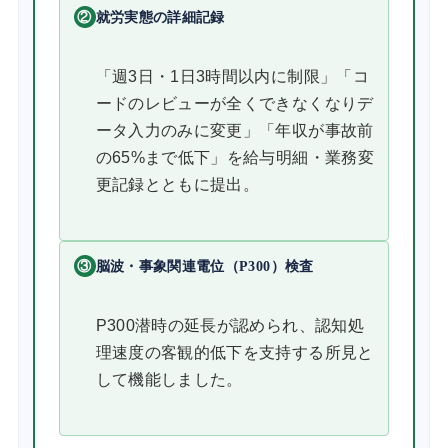
②
就労実態の詳細記録
「週3日・1日3時間以内に制限」「コ
ードのレビューが全くできなくなりデ
ータ入力のみに変更」「年収が事故前
の65%まで低下」を給与明細・業務変
更記録とともに提出。
③
脳波・事象関連電位（P300）検査
P300潜時の延長が認められ、認知処
理速度の客観的低下を支持する所見と
して機能しました。